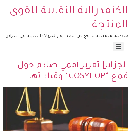
الكنفدرالية النقابية للقوى
المنتجة
منظمة مستقلة تدافع عن التعددية والحريات النقابية في الجزائر
منصة التكوين – COSYFOP
الجزائر| تقرير أممي صادم حول
قمع “COSYFOP” وقياداتها