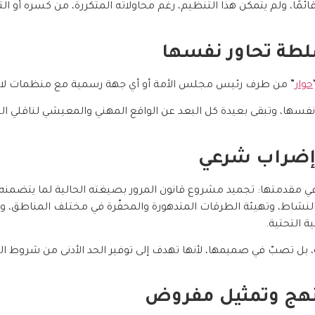
ل قائمًا، ولم يتمكن هذا التنظيم، رغم محاولاته المتكررة، من كسره أو 
سلطة تحاور نفسها
حوار
” من طرف رئيس مجلس الأمة أو أي جهة رسمية مع منظمات لا تم
ر نفسها، وتبقى بعيدة كل البعد عن الواقع المهني والمعيشي لناقلي
إضراب شرعي
قدمتها: تجميد مشروع قانون المرور بصيغته الحالية لما يتضمنه من
 النشاط، وتهيئة الطرقات المتدهورة والمحفّرة في مختلف المناطق، و
ة التحتية.
ه، بل تصبّ في صميمها، لأنها تهدف إلى توفير الحد الأدنى من شروط ا
منهج وتمثيل مفروض