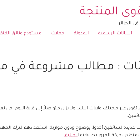
لقوى المنتجة
ي الجزائر
البيانات الرسمية
المدونة
حملات
مستودع وثائق الكنفد
ت : مطالب مشروعة في موا
ئقون عبر مختلف ولايات البلاد، ولا يزال متواصلاً إلى غاية اليوم، في
ئقين.
عديدة لسائقين أكدوا، بوضوح ودون مواربة، استعدادهم لترك المهنة نها
لمنظم لحركة المرور بصيغته ا
لحالية.