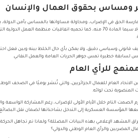
ر ومساس بحقوق العمال والإنسان
سة الحق في الإضراب، ومحاولة مساواتها بالمساس بأمن الدولة، يشك
من حقوق الإنسان، مكفول بموجب الدستور الجزائري، ولا سيما المادة 70 منه، كما تحميه 
.
ريف قانوني وسياسي دقيق، ولا يمكن بأي حال الخلط بينه وبين فعل 
س لسابقة خطيرة تمس جوهر الحريات العامة والعمل النقابي.
منهج للرأي العام
عن الاتحاد العام للعمال الجزائريين، والتي تُنشر يوميًا في الصحف ال
ات المنضوية تحت لوائه.
تزم الصمت التام خلال الأيام الأولى للإضراب، رغم المشاركة الواسعة 
عها المؤسسة العسكرية إلى التدخل بشاحناتها لضمان نقل البضائع.
 المشهد الإعلامي بهذه البيانات المضللة؟ ولماذا تم تجاهل الحركة ال
مال المضربين والرأي العام الوطني والدولي؟