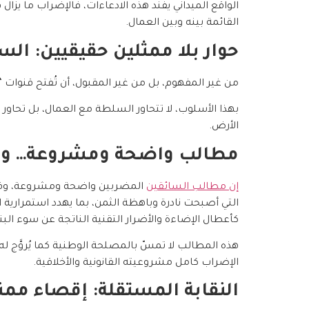
الواقع الميداني يفنّد هذه الادعاءات، فالإضراب ما يزا
القائمة بينه وبين العمال.
حوار بلا ممثلين حقيقيين: ال
من غير المفهوم، بل من غير المقبول، أن تُفتح قنوات “
بهذا الأسلوب، لا تتحاور السلطة مع العمال، بل تحاو
الأرض.
مطالب واضحة ومشروعة… و
إن مطالب السائقين
المضربين واضحة ومشروعة، وفي م
التي أصبحت نادرة وباهظة الثمن، بما يهدد استمرارية
كأعطال الإضاءة والأضرار التقنية الناتجة عن سوء البني
هذه المطالب لا تمسّ بالمصلحة الوطنية كما يُروَّج ل
الإضراب كامل مشروعيته القانونية والأخلاقية.
النقابة المستقلة: إقصاء م