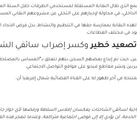
لقمع الذي طال النقابة المستقلة لمستخدمي الطرقات خلال السنة ال
داخلي، في محاولة لإجبارهم على التخلي عن مشروعهم النقابي المس
هذه النقابة بممارسة حقها في التنظيم والنشاط، بدل فرض الاتحاد الع
نبوذ في مختلف القطاعات.
تصعيد خطير
وكسر إضراب سائقي الشا
ن، حيث تم إيداع بعضهم السجن بتهم تتعلق بـ“المساس بالمصلحة الو
ربين ونشر مقاطع فيديو على مواقع التواصل الاجتماعي.
لمنتجة في آخر ظهور له على القناة الفضائية شمال إفريقيا أن:
جاجية لسائقي الشاحنات يعكسان إفلاس السلطة ورفضها لأي حوار جاد.
لخدمة، لن يؤدي إلا إلى فوضى اجتماعية متراكمة، وعندما تنفجر هذه ال